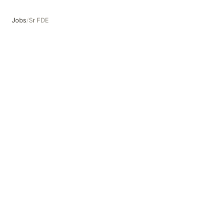
Jobs
/
Sr FDE
Sr FDE