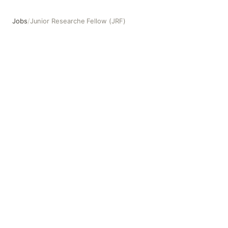
Jobs
/
Junior Researche Fellow (JRF)
Junior Researche Fellow (JRF)